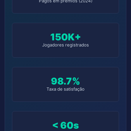
Pagos em prêmios (2024)
150K+
Jogadores registrados
98.7%
Taxa de satisfação
< 60s