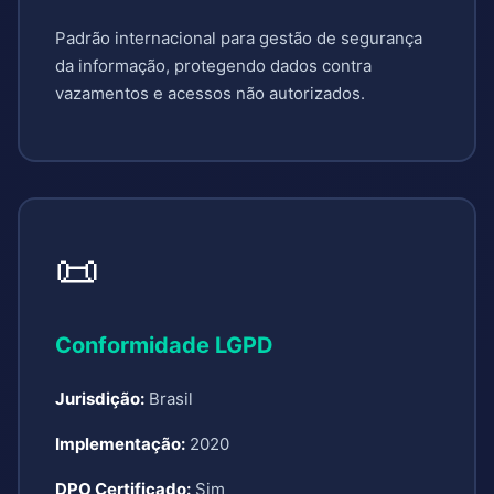
Padrão internacional para gestão de segurança
da informação, protegendo dados contra
vazamentos e acessos não autorizados.
📜
Conformidade LGPD
Jurisdição:
Brasil
Implementação:
2020
DPO Certificado:
Sim