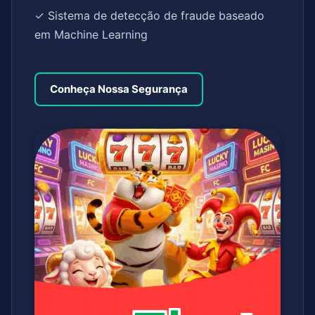
✓ Sistema de detecção de fraude baseado
em Machine Learning
Conheça Nossa Segurança