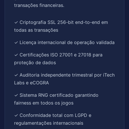
transações financeiras.
✓ Criptografia SSL 256-bit end-to-end em
todas as transações
✓ Licença internacional de operação validada
✓ Certificações ISO 27001 e 27018 para
proteção de dados
✓ Auditoria independente trimestral por iTech
Labs e eCOGRA
✓ Sistema RNG certificado garantindo
fairness em todos os jogos
✓ Conformidade total com LGPD e
regulamentações internacionais