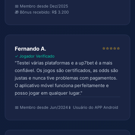
📅 Membro desde Dez/2025
🎁 Bônus recebido: R$ 3.200
⭐⭐⭐⭐⭐
Fernando A.
✓ Jogador Verificado
"Testei várias plataformas e a up7bet é a mais
confiável. Os jogos são certificados, as odds são
justas e nunca tive problemas com pagamentos.
O aplicativo móvel funciona perfeitamente e
posso jogar em qualquer lugar."
📅 Membro desde Jun/2024
📱 Usuário do APP Android