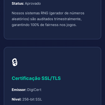
Status:
Aprovado
Nossos sistemas RNG (gerador de números
aleatórios) são auditados trimestralmente,
garantindo 100% de fairness nos jogos.
🔒
Certificação SSL/TLS
Emissor:
DigiCert
Nível:
256-bit SSL