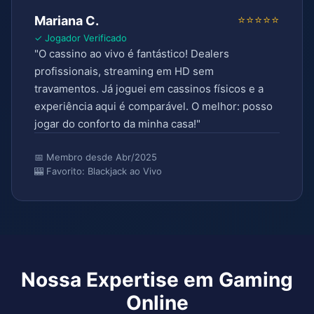
⭐⭐⭐⭐⭐
Mariana C.
✓ Jogador Verificado
"O cassino ao vivo é fantástico! Dealers
profissionais, streaming em HD sem
travamentos. Já joguei em cassinos físicos e a
experiência aqui é comparável. O melhor: posso
jogar do conforto da minha casa!"
📅 Membro desde Abr/2025
🎰 Favorito: Blackjack ao Vivo
Nossa Expertise em Gaming
Online