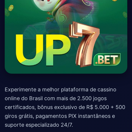
Experimente a melhor plataforma de cassino
online do Brasil com mais de 2.500 jogos
certificados, bônus exclusivo de R$ 5.000 + 500
giros grátis, pagamentos PIX instantâneos e
suporte especializado 24/7.