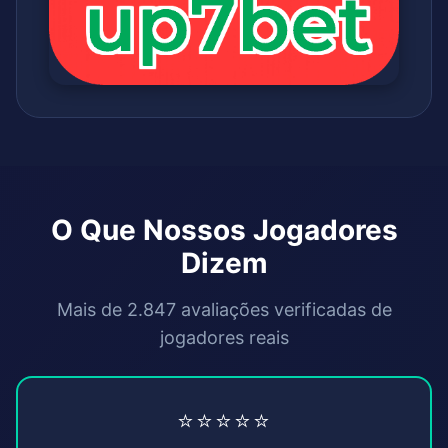
O Que Nossos Jogadores
Dizem
Mais de 2.847 avaliações verificadas de
jogadores reais
⭐⭐⭐⭐⭐