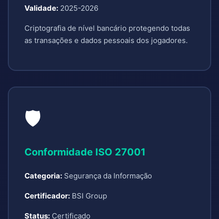
Validade:
2025-2026
Criptografia de nível bancário protegendo todas
as transações e dados pessoais dos jogadores.
🛡️
Conformidade ISO 27001
Categoria:
Segurança da Informação
Certificador:
BSI Group
Status:
Certificado