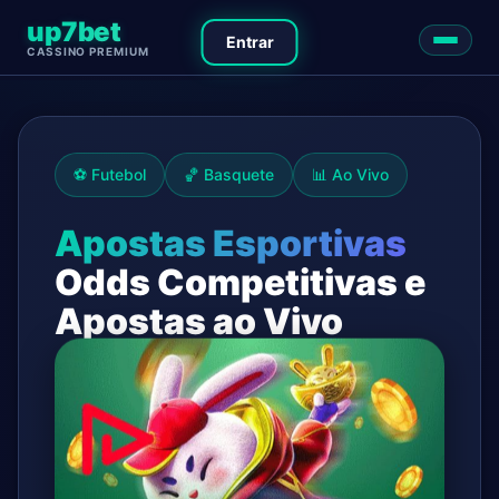
up7bet
Entrar
CASSINO PREMIUM
⚽ Futebol
🏀 Basquete
📊 Ao Vivo
Apostas Esportivas
Odds Competitivas e
Apostas ao Vivo