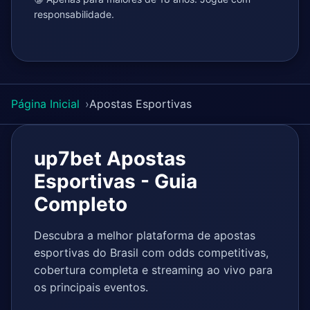
responsabilidade.
Página Inicial
Apostas Esportivas
up7bet Apostas
Esportivas - Guia
Completo
Descubra a melhor plataforma de apostas
esportivas do Brasil com odds competitivas,
cobertura completa e streaming ao vivo para
os principais eventos.