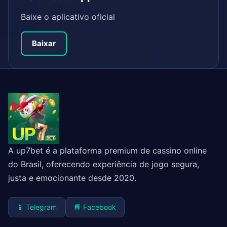
Baixe o aplicativo oficial
Baixar
A up7bet é a plataforma premium de cassino online
do Brasil, oferecendo experiência de jogo segura,
justa e emocionante desde 2020.
📱 Telegram
📘 Facebook