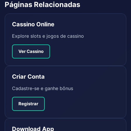
Páginas Relacionadas
Cassino Online
Explore slots e jogos de cassino
Ver Cassino
Criar Conta
Cadastre-se e ganhe bônus
Registrar
Download App