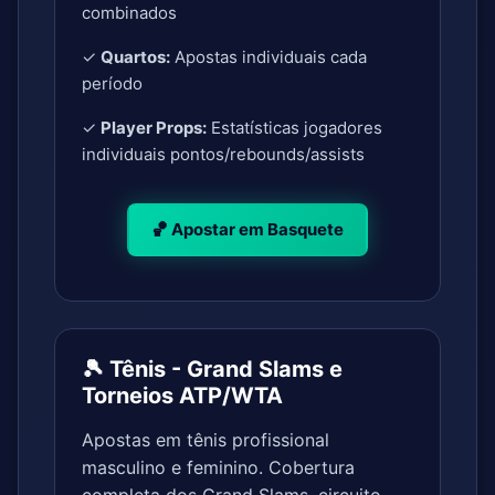
combinados
✓
Quartos:
Apostas individuais cada
período
✓
Player Props:
Estatísticas jogadores
individuais pontos/rebounds/assists
🏀 Apostar em Basquete
🎾 Tênis - Grand Slams e
Torneios ATP/WTA
Apostas em tênis profissional
masculino e feminino. Cobertura
completa dos Grand Slams, circuito