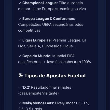
✓
Champions League:
Elite europeia
melhor clube Europa streaming ao vivo
✓
Europa League & Conference:
Competições UEFA secundárias odds
competitivas
✓
Ligas Europeias:
Premier League, La
Liga, Serie A, Bundesliga, Ligue 1
✓
Copa do Mundo:
Mundial FIFA
qualificatórias + fase final cobertura 100%
🎯 Tipos de Apostas Futebol
✓
1X2:
Resultado final simples
(casa/empate/visitante)
✓
Mais/Menos Gols:
Over/Under 0.5, 1.5,
2.5, 3.5+ gols