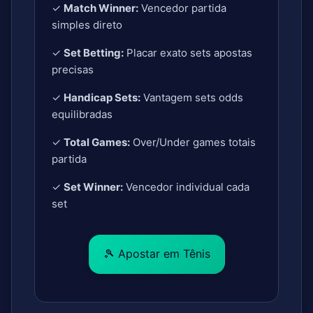
✓
Match Winner:
Vencedor partida
simples direto
✓
Set Betting:
Placar exato sets apostas
precisas
✓
Handicap Sets:
Vantagem sets odds
equilibradas
✓
Total Games:
Over/Under games totais
partida
✓
Set Winner:
Vencedor individual cada
set
🎾 Apostar em Tênis