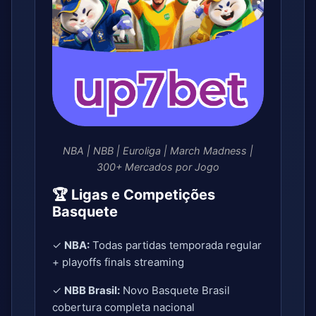
NBA | NBB | Euroliga | March Madness |
300+ Mercados por Jogo
🏆 Ligas e Competições
Basquete
✓
NBA:
Todas partidas temporada regular
+ playoffs finals streaming
✓
NBB Brasil:
Novo Basquete Brasil
cobertura completa nacional